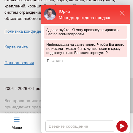
креплений, кронштейнов (наверший) и других компонентов
Юрий
систем ограждения и безопасности периметра для
Менеджер отдела продаж
объектов любого назначения.
Здравствуйте ! Я могу проконсультировать
Политика конфиденциальности
Вас по всем вопросам.
Информации на сайте много. Чтобы Вы долго
Карта сайта
не искали - может быть лучше, если я сразу
подскажу то что Вас заинтересует ?
Полная версия
2004 - 2026 © ПроПериметр, все права защищены
Все права на информационные и иные материалы сайта
принадлежат правообладателю. Воспроизведение или
распространение указанных материалов в любой форме
может производиться только с письменного разрешения
правообладателя, в противном случае возможно применение
Меню
Чат
Каталог
Калькулятор
ответственности в соответствии с действующим