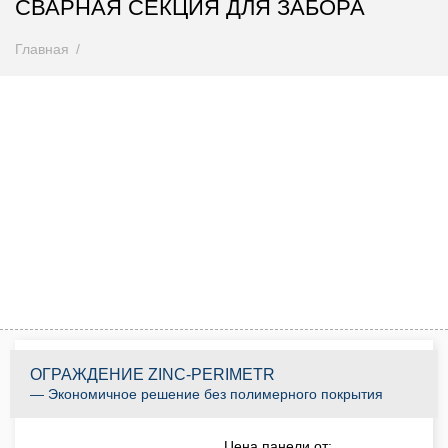
СВАРНАЯ СЕКЦИЯ ДЛЯ ЗАБОРА
Главная
Внимание! Цены снижены
Спешите купить до 31.08.2026
0
0
0
0
0
0
0
0
Дней
Часов
Минут
Секунд
КУПИТЬ ПО АКЦИИ
ОГРАЖДЕНИЕ ZINC-PERIMETR
— Экономичное решение без полимерного покрытия
Цена панели от: