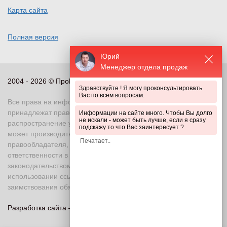
Карта сайта
Полная версия
Юрий
Менеджер отдела продаж
2004 - 2026 © ПроПериметр, все права защищены
Здравствуйте ! Я могу проконсультировать
Вас по всем вопросам.
Все права на информационные и иные материалы сайта
принадлежат правообладателю. Воспроизведение или
Информации на сайте много. Чтобы Вы долго
не искали - может быть лучше, если я сразу
распространение указанных материалов в любой форме
подскажу то что Вас заинтересует ?
может производиться только с письменного разрешения
правообладателя, в противном случае возможно применение
ответственности в соответствии с действующим
законодательством Российской Федерации. При
использовании ссылка на правообладателя и источник
заимствования обязательна
Разработка сайта —
«Askaron Systems»